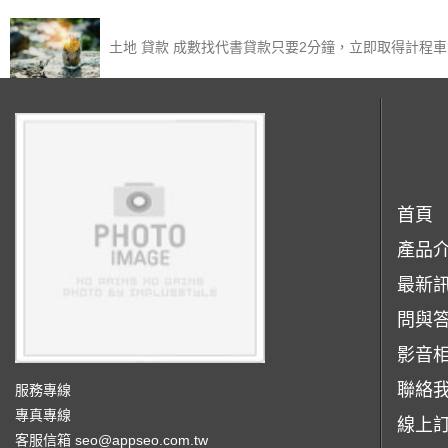
土地 貸款 成數找代書貸款只要2分鐘，立即取得計程
首頁
產品
最新
問與
影音
聯絡
服務專線
專真專線
線上
客服信箱
seo@appseo.com.tw