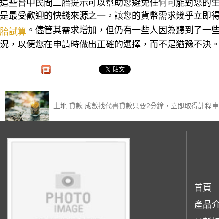
這些台中民間二胎提示可以幫助您避免任何可能對您的
是最受歡迎的快錢來源之一。讓您的貨幣需求幾乎立即得到
。儘管其需求增加，但仍有一些人因為聽到了一
胎試算
況，以便您在申請時做出正確的選擇，而不是猶豫不決
土地 貸款 成數找代書貸款只要2分鐘，立即取得計程
首頁
產品