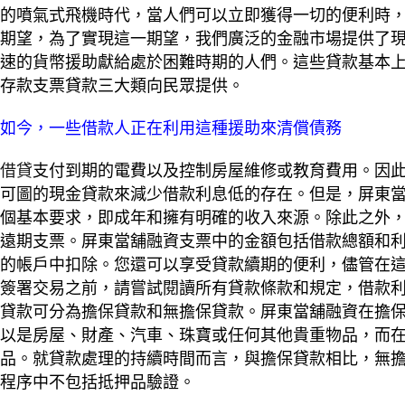
的噴氣式飛機時代，當人們可以立即獲得一切的便利時
期望，為了實現這一期望，我們廣泛的金融市場提供了
速的貨幣援助獻給處於困難時期的人們。這些貸款基本
存款支票貸款三大類向民眾提供。
如今，一些借款人正在利用這種援助來清償債務
借貸
支付到期的電費以及控制房屋維修或教育費用。因
可圖的現金貸款來減少借款利息低的存在。但是，屏東
個基本要求，即成年和擁有明確的收入來源。除此之外
遠期支票。屏東當舖融資支票中的金額包括借款總額和
的帳戶中扣除。您還可以享受貸款續期的便利，儘管在
簽署交易之前，請嘗試閱讀所有貸款條款和規定，借款
貸款可分為擔保貸款和無擔保貸款。屏東當舖融資在擔
以是房屋、財產、汽車、珠寶或任何其他貴重物品，而
品。就貸款處理的持續時間而言，與擔保貸款相比，無
程序中不包括抵押品驗證。